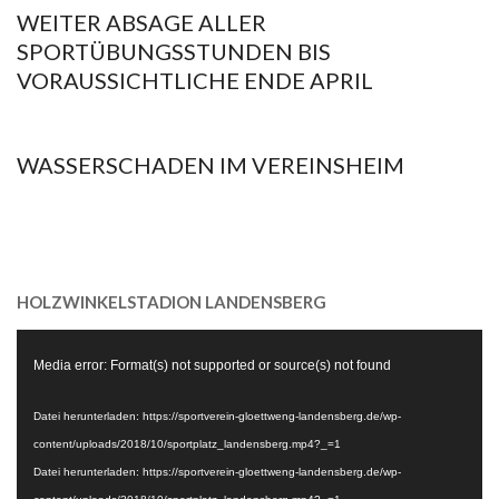
WEITER ABSAGE ALLER
31
SPORTÜBUNGSSTUNDEN BIS
VORAUSSICHTLICHE ENDE APRIL
2021-
03-
WASSERSCHADEN IM VEREINSHEIM
31
2021-
03-
31
HOLZWINKELSTADION LANDENSBERG
Video-
Media error: Format(s) not supported or source(s) not found
Player
Datei herunterladen: https://sportverein-gloettweng-landensberg.de/wp-
content/uploads/2018/10/sportplatz_landensberg.mp4?_=1
Datei herunterladen: https://sportverein-gloettweng-landensberg.de/wp-