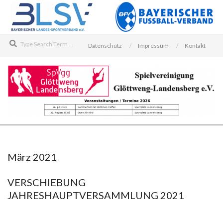
Skip
to
content
Search
Datenschutz
Impressum
Kontakt
SPIELVEREINIGUNG
Secondary
GLÖTTWENG-
Navigation
LANDENSBERG
Menu
März 2021
E.V.
VERSCHIEBUNG
JAHRESHAUPTVERSAMMLUNG 2021
2021-
03-