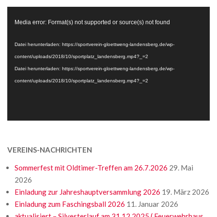
Video-
Media error: Format(s) not supported or source(s) not found
Player
Datei herunterladen: https://sportverein-gloettweng-landensberg.de/wp-
content/uploads/2018/10/sportplatz_landensberg.mp4?_=2
Datei herunterladen: https://sportverein-gloettweng-landensberg.de/wp-
content/uploads/2018/10/sportplatz_landensberg.mp4?_=2
VEREINS-NACHRICHTEN
Sommerfest mit Oldtimer-Treffen am 26.7.2026
29. Mai
2026
Einladung zur Jahreshauptversammlung 2026
19. März 2026
Einladung zum Faschingsball 2026
11. Januar 2026
aktualisiert – Silvesterlauf am 31.12.2025 ( Feuerwehrhaus