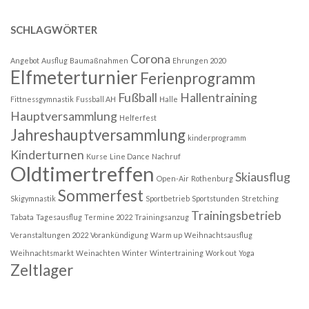
SCHLAGWÖRTER
Corona
Angebot
Ausflug
Baumaßnahmen
Ehrungen 2020
Elfmeterturnier
Ferienprogramm
Fußball
Hallentraining
Fittnessgymnastik
Fussball AH
Halle
Hauptversammlung
Helferfest
Jahreshauptversammlung
kinderprogramm
Kinderturnen
Kurse
Line Dance
Nachruf
Oldtimertreffen
Skiausflug
Open-Air
Rothenburg
Sommerfest
Skigymnastik
Sportbetrieb
Sportstunden
Stretching
Trainingsbetrieb
Tabata
Tagesausflug
Termine 2022
Trainingsanzug
Veranstaltungen 2022
Vorankündigung
Warm up
Weihnachtsausflug
Weihnachtsmarkt
Weinachten
Winter
Wintertraining
Work out
Yoga
Zeltlager