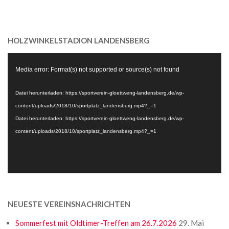
08-
03
HOLZWINKELSTADION LANDENSBERG
Video-
Media error: Format(s) not supported or source(s) not found
Player
Datei herunterladen: https://sportverein-gloettweng-landensberg.de/wp-
content/uploads/2018/10/sportplatz_landensberg.mp4?_=1
Datei herunterladen: https://sportverein-gloettweng-landensberg.de/wp-
content/uploads/2018/10/sportplatz_landensberg.mp4?_=1
NEUESTE VEREINSNACHRICHTEN
Sommerfest mit Oldtimer-Treffen am 26.7.2026
29. Mai