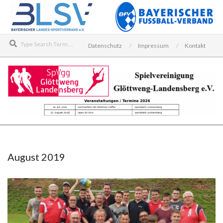
Skip
to
content
Search
Datenschutz
Impressum
Kontakt
SPIELVEREINIGUNG
Secondary
GLÖTTWENG-
Navigation
LANDENSBERG
Menu
August 2019
E.V.