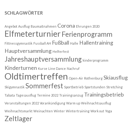
SCHLAGWÖRTER
Corona
Angebot
Ausflug
Baumaßnahmen
Ehrungen 2020
Elfmeterturnier
Ferienprogramm
Fußball
Hallentraining
Fittnessgymnastik
Fussball AH
Halle
Hauptversammlung
Helferfest
Jahreshauptversammlung
kinderprogramm
Kinderturnen
Kurse
Line Dance
Nachruf
Oldtimertreffen
Skiausflug
Open-Air
Rothenburg
Sommerfest
Skigymnastik
Sportbetrieb
Sportstunden
Stretching
Trainingsbetrieb
Tabata
Tagesausflug
Termine 2022
Trainingsanzug
Veranstaltungen 2022
Vorankündigung
Warm up
Weihnachtsausflug
Weihnachtsmarkt
Weinachten
Winter
Wintertraining
Work out
Yoga
Zeltlager