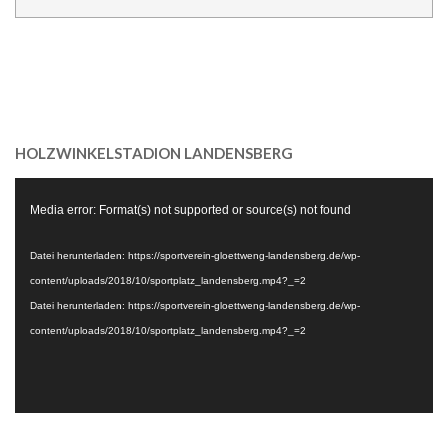
HOLZWINKELSTADION LANDENSBERG
Video-
Media error: Format(s) not supported or source(s) not found
Player
Datei herunterladen: https://sportverein-gloettweng-landensberg.de/wp-
content/uploads/2018/10/sportplatz_landensberg.mp4?_=2
Datei herunterladen: https://sportverein-gloettweng-landensberg.de/wp-
content/uploads/2018/10/sportplatz_landensberg.mp4?_=2