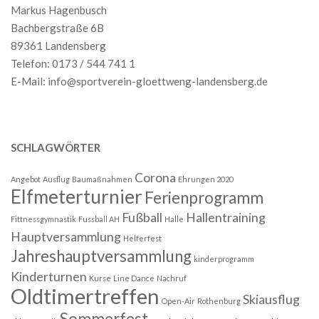
Markus Hagenbusch
Bachbergstraße 6B
89361 Landensberg
Telefon: 0173 / 544 741 1
E-Mail:
info@sportverein-gloettweng-landensberg.de
SCHLAGWÖRTER
Corona
Angebot
Ausflug
Baumaßnahmen
Ehrungen 2020
Elfmeterturnier
Ferienprogramm
Fußball
Hallentraining
Fittnessgymnastik
Fussball AH
Halle
Hauptversammlung
Helferfest
Jahreshauptversammlung
kinderprogramm
Kinderturnen
Kurse
Line Dance
Nachruf
Oldtimertreffen
Skiausflug
Open-Air
Rothenburg
Sommerfest