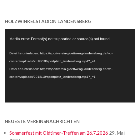
25
HOLZWINKELSTADION LANDENSBERG
Video-
Media error: Format(s) not supported or source(s) not found
Player
Datei herunterladen: https://sportverein-gloettweng-landensberg.de/wp-
content/uploads/2018/10/sportplatz_landensberg.mp4?_=1
Datei herunterladen: https://sportverein-gloettweng-landensberg.de/wp-
content/uploads/2018/10/sportplatz_landensberg.mp4?_=1
NEUESTE VEREINSNACHRICHTEN
Sommerfest mit Oldtimer-Treffen am 26.7.2026
29. Mai