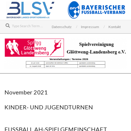
Skip
to
content
Search
Datenschutz
Impressum
Kontakt
SPIELVEREINIGUNG
Secondary
GLÖTTWENG-
Navigation
LANDENSBERG
Menu
November 2021
E.V.
KINDER- UND JUGENDTURNEN
2021-
11-
FUSSBALL AH-SPIELGEMEINSCHAFT
25