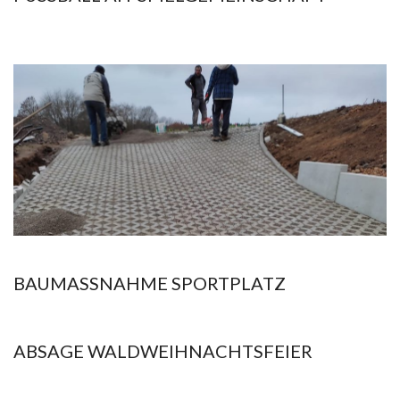
2021-
11-
25
BAUMASSNAHME SPORTPLATZ
2021-
11-
ABSAGE WALDWEIHNACHTSFEIER
25
2021-
11-