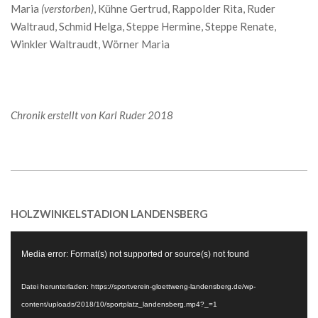
Maria
(verstorben)
, Kühne Gertrud, Rappolder Rita, Ruder
Waltraud, Schmid Helga, Steppe Hermine, Steppe Renate,
Winkler Waltraudt, Wörner Maria
Chronik erstellt von Karl Ruder 2018
2018-
10-
HOLZWINKELSTADION LANDENSBERG
04
Video-
Media error: Format(s) not supported or source(s) not found
Player
Datei herunterladen: https://sportverein-gloettweng-landensberg.de/wp-
content/uploads/2018/10/sportplatz_landensberg.mp4?_=1