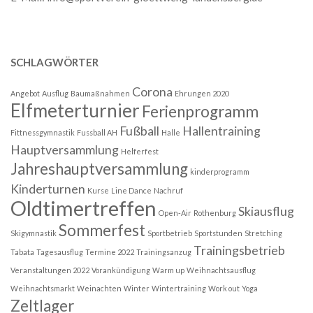
SCHLAGWÖRTER
Corona
Angebot
Ausflug
Baumaßnahmen
Ehrungen 2020
Elfmeterturnier
Ferienprogramm
Fußball
Hallentraining
Fittnessgymnastik
Fussball AH
Halle
Hauptversammlung
Helferfest
Jahreshauptversammlung
kinderprogramm
Kinderturnen
Kurse
Line Dance
Nachruf
Oldtimertreffen
Skiausflug
Open-Air
Rothenburg
Sommerfest
Skigymnastik
Sportbetrieb
Sportstunden
Stretching
Trainingsbetrieb
Tabata
Tagesausflug
Termine 2022
Trainingsanzug
Veranstaltungen 2022
Vorankündigung
Warm up
Weihnachtsausflug
Weihnachtsmarkt
Weinachten
Winter
Wintertraining
Work out
Yoga
Zeltlager