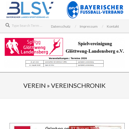
Skip
to
content
Search
Datenschutz
Impressum
Kontakt
SPIELVEREINIGUNG
Secondary
GLÖTTWENG-
Navigation
VEREIN »
VEREINSCHRONIK
LANDENSBERG
Menu
E.V.