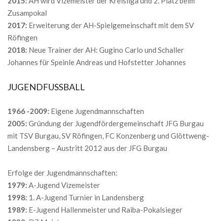
2015:
AH wird Vizemeister der Kreisliga und 2. Platz beim
Zusampokal
2017:
Erweiterung der AH-Spielgemeinschaft mit dem SV
Röfingen
2018:
Neue Trainer der AH: Gugino Carlo und Schaller
Johannes für Speinle Andreas und Hofstetter Johannes
JUGENDFUSSBALL
1966 -2009:
Eigene Jugendmannschaften
2005:
Gründung der Jugendfördergemeinschaft JFG Burgau
mit TSV Burgau, SV Röfingen, FC Konzenberg und Glöttweng-
Landensberg – Austritt 2012 aus der JFG Burgau
Erfolge der Jugendmannschaften:
1979:
A-Jugend Vizemeister
1998:
1. A-Jugend Turnier in Landensberg
1989:
E-Jugend Hallenmeister und Raiba-Pokalsieger