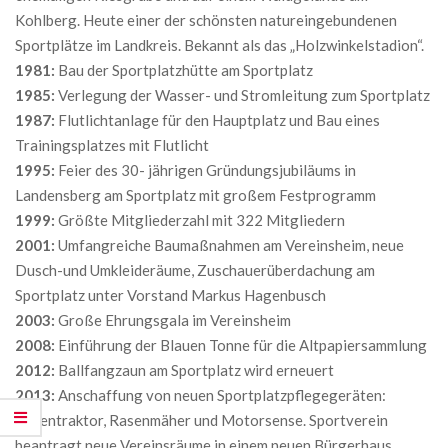
Kohlberg. Heute einer der schönsten natureingebundenen
Sportplätze im Landkreis. Bekannt als das „Holzwinkelstadion“.
1981:
Bau der Sportplatzhütte am Sportplatz
1985:
Verlegung der Wasser- und Stromleitung zum Sportplatz
1987:
Flutlichtanlage für den Hauptplatz und Bau eines
Trainingsplatzes mit Flutlicht
1995:
Feier des 30- jährigen Gründungsjubiläums in
Landensberg am Sportplatz mit großem Festprogramm
1999:
Größte Mitgliederzahl mit 322 Mitgliedern
2001:
Umfangreiche Baumaßnahmen am Vereinsheim, neue
Dusch-und Umkleideräume, Zuschauerüberdachung am
Sportplatz unter Vorstand Markus Hagenbusch
2003:
Große Ehrungsgala im Vereinsheim
2008:
Einführung der Blauen Tonne für die Altpapiersammlung
2012:
Ballfangzaun am Sportplatz wird erneuert
2013:
Anschaffung von neuen Sportplatzpflegegeräten:
Rasentraktor, Rasenmäher und Motorsense. Sportverein
beantragt neue Vereinsräume in einem neuen Bürgerhaus.