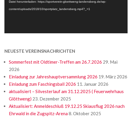
Datei herunterladen: https://sportverein-gloettweng-landensberg.de/wp-
content/uploads/2018/10/sportplatz_landensberg.mp4?_=1
NEUESTE VEREINSNACHRICHTEN
Sommerfest mit Oldtimer-Treffen am 26.7.2026
29. Mai
2026
Einladung zur Jahreshauptversammlung 2026
19. März 2026
Einladung zum Faschingsball 2026
11. Januar 2026
aktualisiert – Silvesterlauf am 31.12.2025 ( Feuerwehrhaus
Glöttweng)
23. Dezember 2025
Aktualisiert: Anmeldeschluß 19.12.25 Skiausflug 2026 nach
Ehrwald in die Zugspitz-Arena
8. Oktober 2025