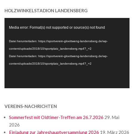
HOLZWINKELSTADION LANDENSBERG
Video-
Media error: Format(s) not supported or source(s) not found
Player
Datei herunterladen: https://sportverein-gloettweng-landensberg.de/wp-
content/uploads/2018/10/sportplatz_landensberg.mp4?_=2
Datei herunterladen: https://sportverein-gloettweng-landensberg.de/wp-
content/uploads/2018/10/sportplatz_landensberg.mp4?_=2
VEREINS-NACHRICHTEN
Sommerfest mit Oldtimer-Treffen am 26.7.2026
29. Mai
2026
Einladung zur Jahreshauptversammlung 2026
19. März 2026