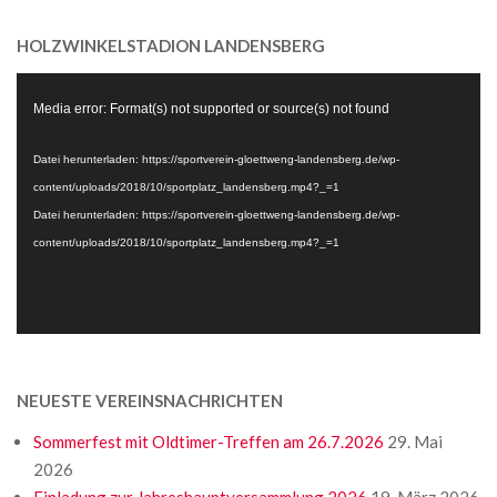
HOLZWINKELSTADION LANDENSBERG
Video-
Media error: Format(s) not supported or source(s) not found
Player
Datei herunterladen: https://sportverein-gloettweng-landensberg.de/wp-
content/uploads/2018/10/sportplatz_landensberg.mp4?_=1
Datei herunterladen: https://sportverein-gloettweng-landensberg.de/wp-
content/uploads/2018/10/sportplatz_landensberg.mp4?_=1
NEUESTE VEREINSNACHRICHTEN
Sommerfest mit Oldtimer-Treffen am 26.7.2026
29. Mai
2026