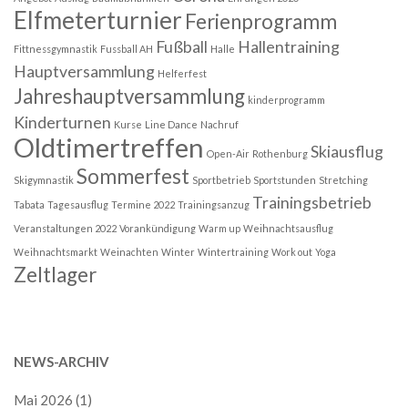
Elfmeterturnier
Ferienprogramm
Fußball
Hallentraining
Fittnessgymnastik
Fussball AH
Halle
Hauptversammlung
Helferfest
Jahreshauptversammlung
kinderprogramm
Kinderturnen
Kurse
Line Dance
Nachruf
Oldtimertreffen
Skiausflug
Open-Air
Rothenburg
Sommerfest
Skigymnastik
Sportbetrieb
Sportstunden
Stretching
Trainingsbetrieb
Tabata
Tagesausflug
Termine 2022
Trainingsanzug
Veranstaltungen 2022
Vorankündigung
Warm up
Weihnachtsausflug
Weihnachtsmarkt
Weinachten
Winter
Wintertraining
Work out
Yoga
Zeltlager
NEWS-ARCHIV
Mai 2026
(1)