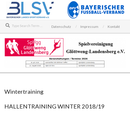
Skip
to
content
Search
Datenschutz
Impressum
Kontakt
SPIELVEREINIGUNG
Secondary
GLÖTTWENG-
Navigation
LANDENSBERG
Menu
Wintertraining
E.V.
HALLENTRAINING WINTER 2018/19
2018-
12-
09