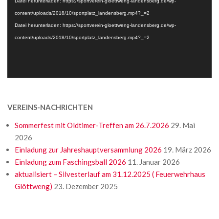
Datei herunterladen: https://sportverein-gloettweng-landensberg.de/wp-
content/uploads/2018/10/sportplatz_landensberg.mp4?_=2
Datei herunterladen: https://sportverein-gloettweng-landensberg.de/wp-
content/uploads/2018/10/sportplatz_landensberg.mp4?_=2
VEREINS-NACHRICHTEN
Sommerfest mit Oldtimer-Treffen am 26.7.2026
29. Mai
2026
Einladung zur Jahreshauptversammlung 2026
19. März 2026
Einladung zum Faschingsball 2026
11. Januar 2026
aktualisiert – Silvesterlauf am 31.12.2025 ( Feuerwehrhaus
Glöttweng)
23. Dezember 2025