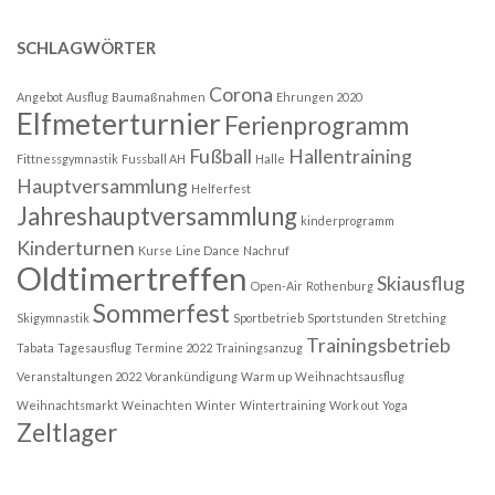
SCHLAGWÖRTER
Corona
Angebot
Ausflug
Baumaßnahmen
Ehrungen 2020
Elfmeterturnier
Ferienprogramm
Fußball
Hallentraining
Fittnessgymnastik
Fussball AH
Halle
Hauptversammlung
Helferfest
Jahreshauptversammlung
kinderprogramm
Kinderturnen
Kurse
Line Dance
Nachruf
Oldtimertreffen
Skiausflug
Open-Air
Rothenburg
Sommerfest
Skigymnastik
Sportbetrieb
Sportstunden
Stretching
Trainingsbetrieb
Tabata
Tagesausflug
Termine 2022
Trainingsanzug
Veranstaltungen 2022
Vorankündigung
Warm up
Weihnachtsausflug
Weihnachtsmarkt
Weinachten
Winter
Wintertraining
Work out
Yoga
Zeltlager