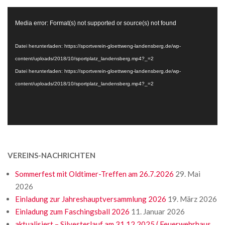
Video-
Media error: Format(s) not supported or source(s) not found
Player
Datei herunterladen: https://sportverein-gloettweng-landensberg.de/wp-
content/uploads/2018/10/sportplatz_landensberg.mp4?_=2
Datei herunterladen: https://sportverein-gloettweng-landensberg.de/wp-
content/uploads/2018/10/sportplatz_landensberg.mp4?_=2
VEREINS-NACHRICHTEN
Sommerfest mit Oldtimer-Treffen am 26.7.2026
29. Mai
2026
Einladung zur Jahreshauptversammlung 2026
19. März 2026
Einladung zum Faschingsball 2026
11. Januar 2026
aktualisiert – Silvesterlauf am 31.12.2025 ( Feuerwehrhaus