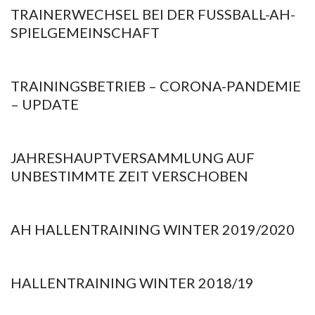
TRAINERWECHSEL BEI DER FUSSBALL-AH-S
19
PIELGEMEINSCHAFT
2020-
11-
TRAININGSBETRIEB – CORONA-PANDEMIE
19
– UPDATE
2020-
06-
JAHRESHAUPTVERSAMMLUNG AUF
03
UNBESTIMMTE ZEIT VERSCHOBEN
2020-
02-
AH HALLENTRAINING WINTER 2019/2020
13
2019-
11-
HALLENTRAINING WINTER 2018/19
12
2018-