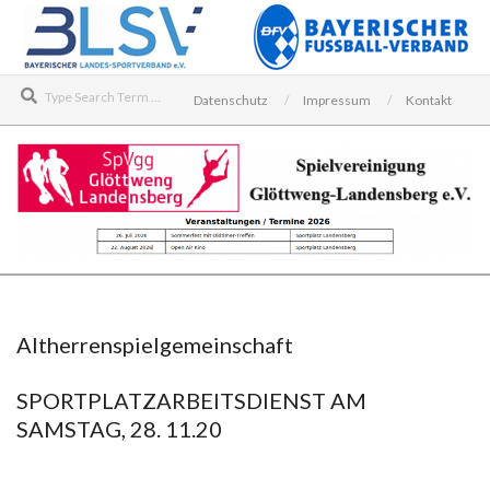
Skip
to
content
Search
Datenschutz
Impressum
Kontakt
SPIELVEREINIGUNG
Secondary
GLÖTTWENG-
Navigation
LANDENSBERG
Menu
Altherrenspielgemeinschaft
E.V.
SPORTPLATZARBEITSDIENST AM
SAMSTAG, 28. 11.20
2020-
11-