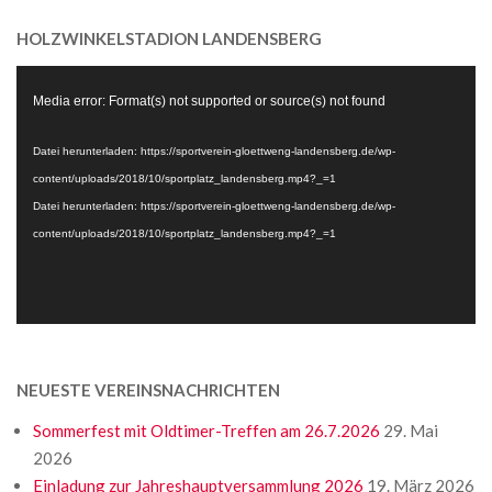
HOLZWINKELSTADION LANDENSBERG
Video-
Media error: Format(s) not supported or source(s) not found
Player
Datei herunterladen: https://sportverein-gloettweng-landensberg.de/wp-
content/uploads/2018/10/sportplatz_landensberg.mp4?_=1
Datei herunterladen: https://sportverein-gloettweng-landensberg.de/wp-
content/uploads/2018/10/sportplatz_landensberg.mp4?_=1
NEUESTE VEREINSNACHRICHTEN
Sommerfest mit Oldtimer-Treffen am 26.7.2026
29. Mai
2026
Einladung zur Jahreshauptversammlung 2026
19. März 2026