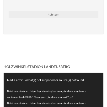
Röfingen
HOLZWINKELSTADION LANDENSBERG
Video-
Media error: Format(s) not supported or source(s) not found
Player
Datei herunterladen: https://sportverein-gloettweng-landensberg.de/wp-
content/uploads/2018/10/sportplatz_landensberg.mp4?_=2
Datei herunterladen: https://sportverein-gloettweng-landensberg.de/wp-