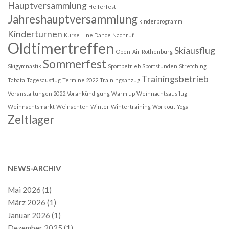
Hauptversammlung
Helferfest
Jahreshauptversammlung
kinderprogramm
Kinderturnen
Kurse
Line Dance
Nachruf
Oldtimertreffen
Skiausflug
Open-Air
Rothenburg
Sommerfest
Skigymnastik
Sportbetrieb
Sportstunden
Stretching
Trainingsbetrieb
Tabata
Tagesausflug
Termine 2022
Trainingsanzug
Veranstaltungen 2022
Vorankündigung
Warm up
Weihnachtsausflug
Weihnachtsmarkt
Weinachten
Winter
Wintertraining
Work out
Yoga
Zeltlager
NEWS-ARCHIV
Mai 2026
(1)
März 2026
(1)
Januar 2026
(1)
Dezember 2025
(1)