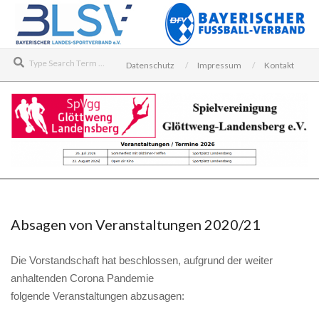
Skip
to
content
Search
Datenschutz
Impressum
Kontakt
SPIELVEREINIGUNG
Secondary
GLÖTTWENG-
Navigation
LANDENSBERG
Menu
Absagen von Veranstaltungen 2020/21
E.V.
Die Vorstandschaft hat beschlossen, aufgrund der weiter
anhaltenden Corona Pandemie
folgende Veranstaltungen abzusagen: