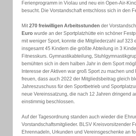
Ferienprogramm in Violau und neu ein Open-Air-Kino
besucht.
Die Vorstandschaft entschloss sich in den Fe
Mit
270 freiwilligen Arbeitsstunden
der Vorstandscha
Euro
wurde an der Sportplatzhütte ein schöner Festp
mit weniger Sport, konnte die Mitgliederzahl auf 323 
insgesamt 45 Kindern die größte Abteilung in 3 Kind
Fitnesskurs. Gymnastikabteilung, Stuhlgymnastikgrup
bemühten sich in dem halben Jahr in dem Sport mögli
Interesse der Aktiven war groß Sport zu machen und K
freuen, dass auch 2022 der Mitgliedsbeitrag gleich b
Jahreszuschuss für den Sportbetrieb und Sportplatz
neue Vereinssatzung, die nach 12 Jahren dringend 
einstimmig beschlossen.
Auf der Tagesordnung standen auch wieder die Ehrun
Vorstandschaftsmitglieder. BLSV Kreisvorsitzender F
Ehrennadeln, Urkunden und Vereinsgeschenke an folg