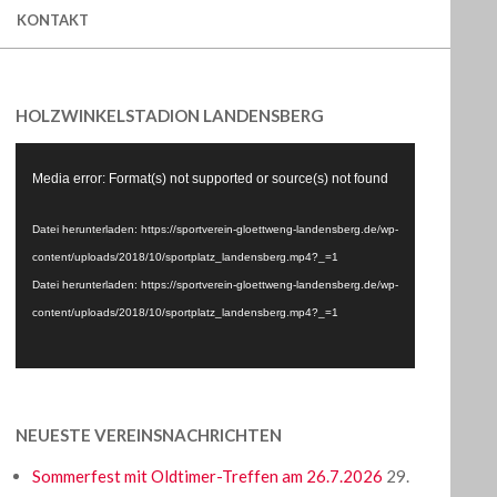
KONTAKT
HOLZWINKELSTADION LANDENSBERG
Video-
Media error: Format(s) not supported or source(s) not found
Player
Datei herunterladen: https://sportverein-gloettweng-landensberg.de/wp-
content/uploads/2018/10/sportplatz_landensberg.mp4?_=1
Datei herunterladen: https://sportverein-gloettweng-landensberg.de/wp-
content/uploads/2018/10/sportplatz_landensberg.mp4?_=1
NEUESTE VEREINSNACHRICHTEN
Sommerfest mit Oldtimer-Treffen am 26.7.2026
29.