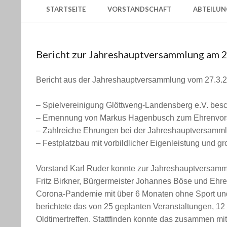
GLÖTTWENG-
Secondary
STARTSEITE
VORSTANDSCHAFT
ABTEILUN
Navigation
LANDENSBERG
Menu
E.V.
Bericht zur Jahreshauptversammlung am 
Bericht aus der Jahreshauptversammlung vom 27.3.
– Spielvereinigung Glöttweng-Landensberg e.V. besc
– Ernennung von Markus Hagenbusch zum Ehrenvor
– Zahlreiche Ehrungen bei der Jahreshauptversamm
– Festplatzbau mit vorbildlicher Eigenleistung und gro
Vorstand Karl Ruder konnte zur Jahreshauptversamm
Fritz Birkner, Bürgermeister Johannes Böse und Ehr
Corona-Pandemie mit über 6 Monaten ohne Sport und 
berichtete das von 25 geplanten Veranstaltungen, 1
Oldtimertreffen. Stattfinden konnte das zusammen mi