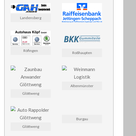
Landensberg
Röfingen
Roßhaupten
Altenmünster
Glöttweng
Burgau
Glöttweng