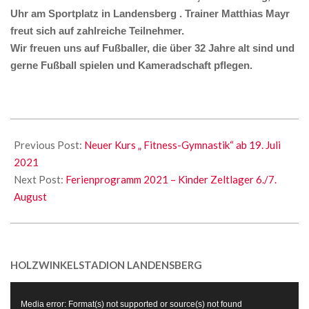
Uhr am Sportplatz in Landensberg . Trainer Matthias Mayr
freut sich auf zahlreiche Teilnehmer.
Wir freuen uns auf Fußballer, die über 32 Jahre alt sind und
gerne Fußball spielen und Kameradschaft pflegen.
2021-
07-
Previous Post:
Neuer Kurs „ Fitness-Gymnastik“ ab 19. Juli
08
2021
Next Post:
Ferienprogramm 2021 – Kinder Zeltlager 6./7.
August
HOLZWINKELSTADION LANDENSBERG
Video-
Media error: Format(s) not supported or source(s) not found
Player