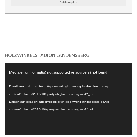
Roßhaupten
HOLZWINKELSTADION LANDENSBERG
Video-
Media error: Format(s) not supported or source(s) not found
Player
Datei herunterladen: https://sportverein-gloettweng-landensberg.de/wp-
content/uploads/2018/10/sportplatz_landensberg.mp4?_=2
Datei herunterladen: https://sportverein-gloettweng-landensberg.de/wp-
content/uploads/2018/10/sportplatz_landensberg.mp4?_=2