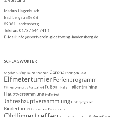
1. Vorstand
Markus Hagenbusch
Bachbergstraße 6B
89361 Landensberg
Telefon: 0173 / 544 741 1
E-Mail:
info@sportverein-gloettweng-landensberg.de
SCHLAGWÖRTER
Corona
Angebot
Ausflug
Baumaßnahmen
Ehrungen 2020
Elfmeterturnier
Ferienprogramm
Fußball
Hallentraining
Fittnessgymnastik
Fussball AH
Halle
Hauptversammlung
Helferfest
Jahreshauptversammlung
kinderprogramm
Kinderturnen
Kurse
Line Dance
Nachruf
Oldtimertreffen
Skiausflug