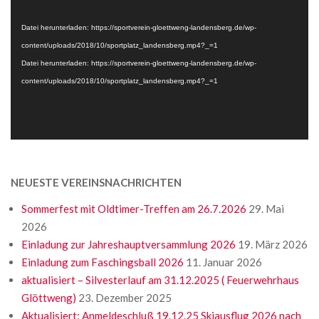
Datei herunterladen: https://sportverein-gloettweng-landensberg.de/wp-
content/uploads/2018/10/sportplatz_landensberg.mp4?_=1
Datei herunterladen: https://sportverein-gloettweng-landensberg.de/wp-
content/uploads/2018/10/sportplatz_landensberg.mp4?_=1
NEUESTE VEREINSNACHRICHTEN
Sommerfest mit Oldtimer-Treffen am 26.7.2026
29. Mai
2026
Einladung zur Jahreshauptversammlung 2026
19. März 2026
Einladung zum Faschingsball 2026
11. Januar 2026
aktualisiert – Silvesterlauf am 31.12.2025 ( Feuerwehrhaus
Glöttweng)
23. Dezember 2025
Aktualisiert: Anmeldeschluß 19.12.25 Skiausflug 2026 nach