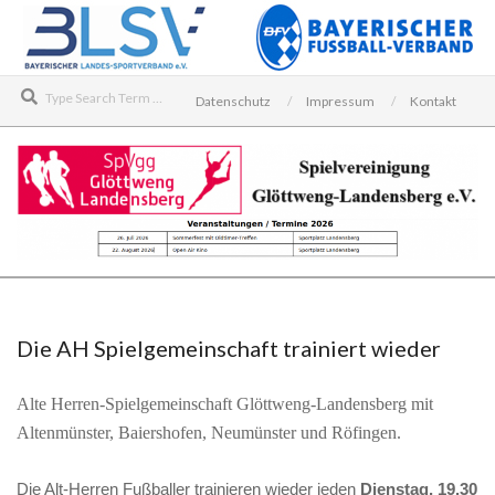
Skip
to
content
Search
Datenschutz
Impressum
Kontakt
SPIELVEREINIGUNG
Secondary
GLÖTTWENG-
Navigation
LANDENSBERG
Menu
Die AH Spielgemeinschaft trainiert wieder
E.V.
Alte Herren-Spielgemeinschaft Glöttweng-Landensberg mit
Altenmünster, Baiershofen, Neumünster und Röfingen.
Die Alt-Herren Fußballer trainieren wieder jeden
Dienstag, 19.30