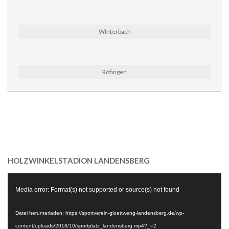
Winterbach
Röfingen
HOLZWINKELSTADION LANDENSBERG
Video-
Media error: Format(s) not supported or source(s) not found
Player
Datei herunterladen: https://sportverein-gloettweng-landensberg.de/wp-
content/uploads/2018/10/sportplatz_landensberg.mp4?_=2