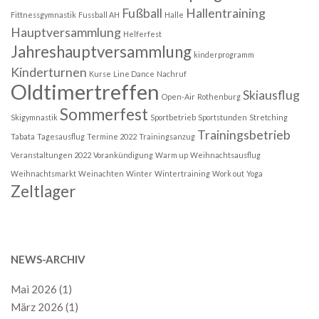
Fußball
Hallentraining
Fittnessgymnastik
Fussball AH
Halle
Hauptversammlung
Helferfest
Jahreshauptversammlung
kinderprogramm
Kinderturnen
Kurse
Line Dance
Nachruf
Oldtimertreffen
Skiausflug
Open-Air
Rothenburg
Sommerfest
Skigymnastik
Sportbetrieb
Sportstunden
Stretching
Trainingsbetrieb
Tabata
Tagesausflug
Termine 2022
Trainingsanzug
Veranstaltungen 2022
Vorankündigung
Warm up
Weihnachtsausflug
Weihnachtsmarkt
Weinachten
Winter
Wintertraining
Work out
Yoga
Zeltlager
NEWS-ARCHIV
Mai 2026
(1)
März 2026
(1)