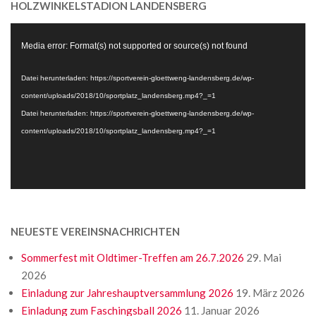
HOLZWINKELSTADION LANDENSBERG
Video-
Media error: Format(s) not supported or source(s) not found
Player
Datei herunterladen: https://sportverein-gloettweng-landensberg.de/wp-
content/uploads/2018/10/sportplatz_landensberg.mp4?_=1
Datei herunterladen: https://sportverein-gloettweng-landensberg.de/wp-
content/uploads/2018/10/sportplatz_landensberg.mp4?_=1
NEUESTE VEREINSNACHRICHTEN
Sommerfest mit Oldtimer-Treffen am 26.7.2026
29. Mai
2026
Einladung zur Jahreshauptversammlung 2026
19. März 2026
Einladung zum Faschingsball 2026
11. Januar 2026