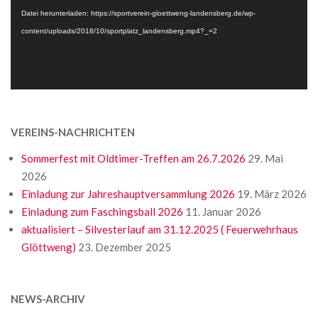
Datei herunterladen: https://sportverein-gloettweng-landensberg.de/wp-
content/uploads/2018/10/sportplatz_landensberg.mp4?_=2
VEREINS-NACHRICHTEN
Sommerfest mit Oldtimer-Treffen am 26.7.2026
29. Mai
2026
Einladung zur Jahreshauptversammlung 2026
19. März 2026
Einladung zum Faschingsball 2026
11. Januar 2026
aktualisiert – Silvesterlauf am 31.12.2025 ( Feuerwehrhaus
Glöttweng)
23. Dezember 2025
NEWS-ARCHIV