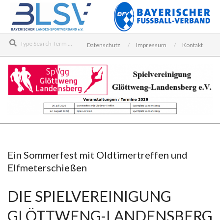
Skip
to
content
Search
Datenschutz
Impressum
Kontakt
SPIELVEREINIGUNG
Secondary
GLÖTTWENG-
Navigation
LANDENSBERG
Menu
Ein Sommerfest mit Oldtimertreffen und
Elfmeterschießen
E.V.
DIE SPIELVEREINIGUNG
GLÖTTWENG-LANDENSBERG