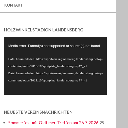
KONTAKT
HOLZWINKELSTADION LANDENSBERG
Video-
Media error: Format(s) not supported or source(s) not found
Player
Datei herunterladen: https://sportverein-gloettweng-landensberg.de/wp-
content/uploads/2018/10/sportplatz_landensberg.mp4?_=1
Datei herunterladen: https://sportverein-gloettweng-landensberg.de/wp-
content/uploads/2018/10/sportplatz_landensberg.mp4?_=1
NEUESTE VEREINSNACHRICHTEN
Sommerfest mit Oldtimer-Treffen am 26.7.2026
29.