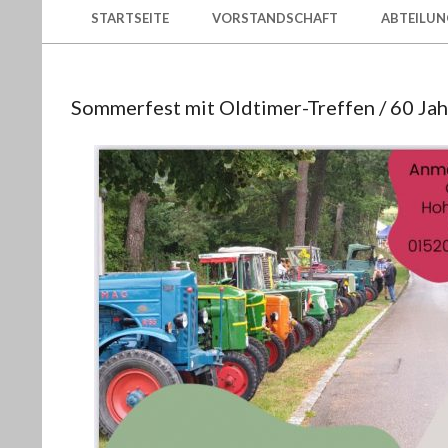
GLÖTTWENG-
Secondary
STARTSEITE
VORSTANDSCHAFT
ABTEILUN
Navigation
LANDENSBERG
Menu
E.V.
Sommerfest mit Oldtimer-Treffen / 60 Ja