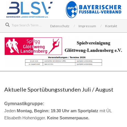
Skip
to
content
Search
Datenschutz
Impressum
Kontakt
SPIELVEREINIGUNG
Secondary
GLÖTTWENG-
Navigation
LANDENSBERG
Menu
Aktuelle Sportübungsstunden Juli / August
E.V.
Gymnastikgruppe:
Jeden
Montag, Beginn: 19.30 Uhr am Sportplatz
mit ÜL
Elisabeth Hohenögger.
Keine Sommerpause.