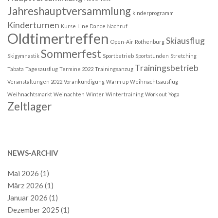
Jahreshauptversammlung
kinderprogramm
Kinderturnen
Kurse
Line Dance
Nachruf
Oldtimertreffen
Skiausflug
Open-Air
Rothenburg
Sommerfest
Skigymnastik
Sportbetrieb
Sportstunden
Stretching
Trainingsbetrieb
Tabata
Tagesausflug
Termine 2022
Trainingsanzug
Veranstaltungen 2022
Vorankündigung
Warm up
Weihnachtsausflug
Weihnachtsmarkt
Weinachten
Winter
Wintertraining
Work out
Yoga
Zeltlager
NEWS-ARCHIV
Mai 2026
(1)
März 2026
(1)
Januar 2026
(1)
Dezember 2025
(1)