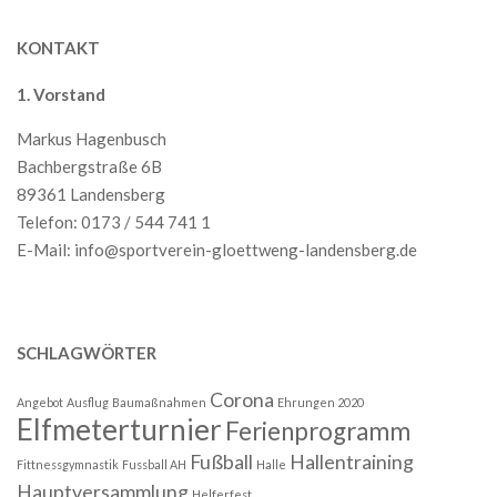
KONTAKT
1. Vorstand
Markus Hagenbusch
Bachbergstraße 6B
89361 Landensberg
Telefon: 0173 / 544 741 1
E-Mail:
info@sportverein-gloettweng-landensberg.de
SCHLAGWÖRTER
Corona
Angebot
Ausflug
Baumaßnahmen
Ehrungen 2020
Elfmeterturnier
Ferienprogramm
Fußball
Hallentraining
Fittnessgymnastik
Fussball AH
Halle
Hauptversammlung
Helferfest