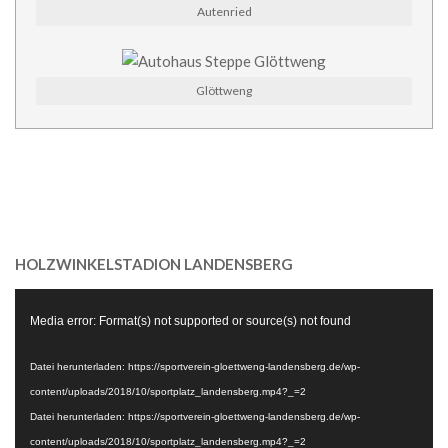
Autenried
Glöttweng
HOLZWINKELSTADION LANDENSBERG
Video-
Media error: Format(s) not supported or source(s) not found
Player
Datei herunterladen: https://sportverein-gloettweng-landensberg.de/wp-
content/uploads/2018/10/sportplatz_landensberg.mp4?_=2
Datei herunterladen: https://sportverein-gloettweng-landensberg.de/wp-
content/uploads/2018/10/sportplatz_landensberg.mp4?_=2