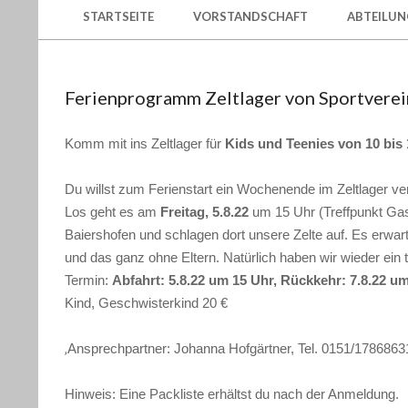
GLÖTTWENG-
Secondary
STARTSEITE
VORSTANDSCHAFT
ABTEILUN
Navigation
LANDENSBERG
Menu
E.V.
Ferienprogramm Zeltlager von Sportvere
Komm mit ins Zeltlager für
Kids und Teenies von 10 bis
Du willst zum Ferienstart ein Wochenende im Zeltlager v
Los geht es am
Freitag, 5.8.22
um 15 Uhr (Treffpunkt Gas
Baiershofen und schlagen dort unsere Zelte auf. Es erwar
und das ganz ohne Eltern. Natürlich haben wir wieder ein 
Termin:
Abfahrt: 5.8.22 um 15 Uhr, Rückkehr: 7.8.22 u
Kind, Geschwisterkind 20 €
‚
Ansprechpartner: Johanna Hofgärtner, Tel. 0151/1786863
Hinweis: Eine Packliste erhältst du nach der Anmeldung.